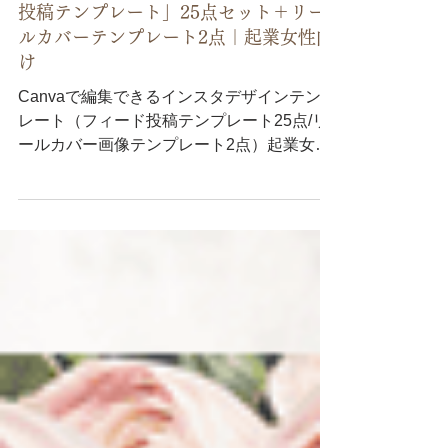
2025年7月1日
Canvaで編集できる「伝わるインスタ
投稿テンプレート」25点セット＋リー
ルカバーテンプレート2点｜起業女性向
け
Canvaで編集できるインスタデザインテンプ
レート（フィード投稿テンプレート25点/リ
ールカバー画像テンプレート2点）起業女性
のための「伝わる発信」が叶う。くすみピン
クとホワイトを基調にした柔らかなデザイン
で、やさしさ・安心感・信頼感のある発信を
サポート。見た目の美しさだけじゃない、投
稿内容に合わせて組み合わせられる実用性の
高い構成。惹きつける表紙デザイン・記事投
稿・まとめ構成・自己紹介・講座案内・ライ