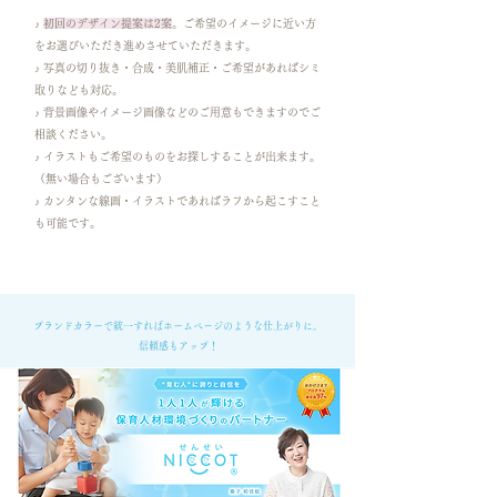
​♪
初回のデザイン提案は2案
。ご希望のイメージに近い方
をお選びいただき進めさせていただきます。
​♪ 写真の切り抜き・合成・美肌補正・ご希望があればシミ
取りなども対応。
​♪ 背景画像やイメージ画像などのご用意もできますのでご
相談ください。
​♪ イラストもご希望のものをお探しすることが出来ます。
（無い場合もございます）
​♪ カンタンな線画・イラストであればラフから起こすこと
も可能です。
ブランドカラーで統一すればホームページのような仕上がりに。
​信頼感もアップ！