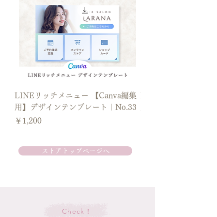
＼＼ダウンロード手順／／
オンライン決済後に「ダウンロード」ボ
タンが表示されます。
ボタンをクリックしてPDFをダウンロー
ドしてください。
ご注文確認メールからもダウンロードが
可能です。
LINEリッチメニュー 【Canva編集
LINEリッチメニュー【
PDF内のリンクボタンをクリックして
用】デザインテンプレート｜No.33
用】 デザインテンプレ
Canvaテンプレートを開いてください。
価格
価格
￥1,200
￥1,200
（コンビニ決済のお客様には、お支払い
後にメールにてダウンロードリンクが自
動送信されます。）
ストアトップページへ
＼＼ご購入の前にお読みください／／
◆受信可能なメールアドレスをご確認の
Check！
上ご登録ください。ご決済後にご注文確