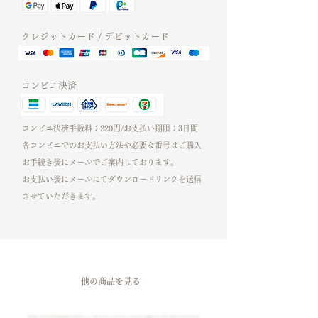
どちらでもご利用可能なテンプレートで
す。
----------------------------------------------
クレジットカード / デビットカード
-------------------------
＼インスタグラムのストーリーズやリー
コンビニ決済
ルカバーに／
落ち着いたカラーのアブストラクト♡
20パターンのデザインが収められたテン
コンビニ決済手数料：220円/お支払い期限：3日間
プレートです。
各コンビニでのお支払い方法や必要な番号はご購入
写真差し替え、文字のサイズ、文字色、
お手続き後にメールでご案内しております。​
フォント、ベースカラーなどご自由に変
お支払い後にメールにてダウンロードリンクを​送信
更が可能です。
させていただきます。
Canvaのアニメート機能を利用して
文字を動かしたり、写真の部分を短い動
画に差し替えるのもOK！
編集したページをダウンロードしてご利
​他の商品を見る
用ください。