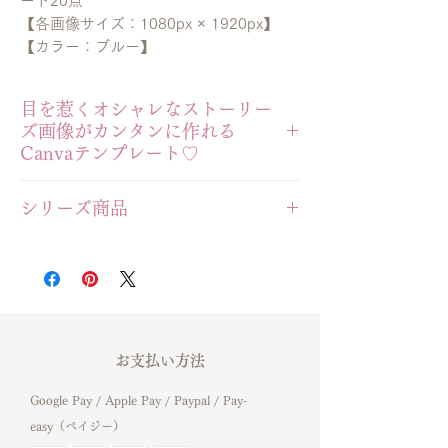
ート20点
【各画像サイズ：1080px × 1920px】
【カラー：ブルー】
目を惹くオシャレなストーリー
ズ画像がカンタンに作れる
Canvaテンプレート♡
シリーズ商品
この商品はCanvaで編集を行っていただ
く
＼Abstractシリーズ／
デザインテンプレートです。
更に統一感アップ
≫
大きいサイズでデザインを閲覧する
▽ハイライトカバーテンプレート▽
----------------------------------------------
Instagramハイライトカバー
-------------------------
【abstract01】
お支払い方法
事前に
Canva
へのご利用登録をお願いい
たします。
▽インスタ投稿テンプレート▽
Google Pay / Apple Pay / Paypal / Pay-
無料で利用できるCanvaフリー、有料の
インスタ縦長投稿テンプレート-Abstract-
easy（ペイジー）
Canvaプロ
【Canva編集用 30点】Blue