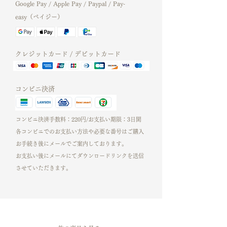
無料で利用できるCanvaフリー、有料の
Google Pay / Apple Pay / Paypal / Pay-
Canvaプロ
easy（ペイジー）
どちらでもご利用可能なテンプレートで
す。
----------------------------------------------
クレジットカード / デビットカード
-------------------------
＼インスタグラムのストーリーズ用／
コンビニ決済
20パターンのデザインが収められたテン
プレートです。
コンビニ決済手数料：220円/お支払い期限：3日間
きらめくグリッターを優しくちりばめ
各コンビニでのお支払い方法や必要な番号はご購入
た、
お手続き後にメールでご案内しております。​
女性の心を惹きつけるデザイン♡
お支払い後にメールにてダウンロードリンクを​送信
写真差し替え、文字のサイズ、文字色、
させていただきます。
フォント、ベースカラーなどご自由に変
更が可能です。
Canvaのアニメート機能を利用して
文字を動かしたり、写真の部分を短い動
画に差し替えるのもOK！