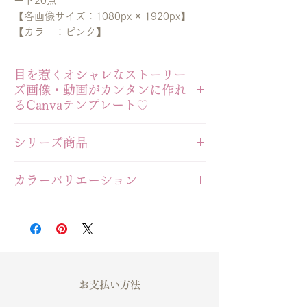
ート20点
【各画像サイズ：1080px × 1920px】
【カラー：ピンク】
目を惹くオシャレなストーリー
ズ画像・動画がカンタンに作れ
るCanvaテンプレート♡
シリーズ商品
この商品はCanvaで編集を行っていただ
く
＼glitterシリーズ／
デザインテンプレートです。
カラーバリエーション
更に統一感アップ♡
▶
インスタストーリーズテンプレート-
大きいサイズでデザインを閲覧する
▽ハイライトカバーテンプレート▽
glitter-【Canva編集用 20点】Blue
Instagramハイライトカバー【Canva編集
▶
当テンプレートの紹介記事を見る
用】-glitter-pink
----------------------------------------------
-------------------------
▽インスタ投稿テンプレート▽
事前に
Canva
へのご利用登録をお願いい
お支払い方法
インスタ縦長投稿テンプレート-glitter-
たします。
【Canva編集用 26点】Pink