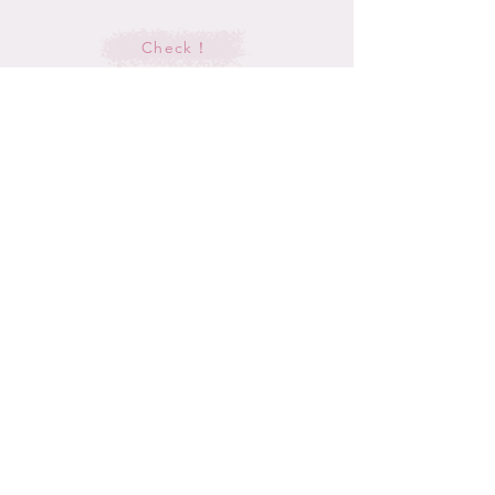
＼＼ご購入の前にお読みください／／
Check！
◆受信可能なメールアドレスをご確認の
上ご登録ください。ご決済後にご注文確
認メールが自動送信されます。
◆Canvaアプリは最新版にアップデート
してご利用ください。
誰でも無料で使える
*
デザインアプリ
◆当テンプレートまたは、当テンプレー
トを使用した創作物の再配布や譲渡、販
Canva
に登録
売は禁止致します。
​当ストアの編集可能なテンプレート商品はCanvaのデータとなり
ます。テンプレートご購入前に、Canvaのアカウントをお持ちで
ない方は、
Canvaの公式サイト
でアカウント登録を行ってくださ
い。
アカウント登録は、メールアドレス、GoogleやFacebook、
Appleアカウントで登録することもできます。
*ずっと無料で利用したい場合は「Canvaフリー」
を選択してく
ださい。
有料プランのCanva Proが期間限定で無料で利用可能
です。
Canva Proでは利用できる素材やフォント数が格段に多く、​画像