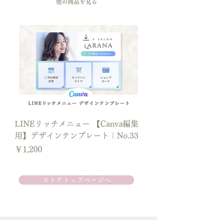
​他の商品を見る
編集したページをダウンロードしてご利
用ください。
＼＼ダウンロード手順／／
オンライン決済後に「ダウンロード」ボ
タンが表示されます。
ボタンをクリックしてPDFをダウンロー
ドしてください。
LINEリッチメニュー 【Canva編集
LINEリッチメニュー【
ご注文確認メールからもダウンロードが
用】デザインテンプレート｜No.33
用】 デザインテンプレ
可能です。
価格
価格
￥1,200
￥1,200
PDF内のリンクボタンをクリックして
Canvaテンプレートを開いてください。
（コンビニ決済のお客様には、お支払い
ストアトップページへ
後にメールにてダウンロードリンクが自
動送信されます。）